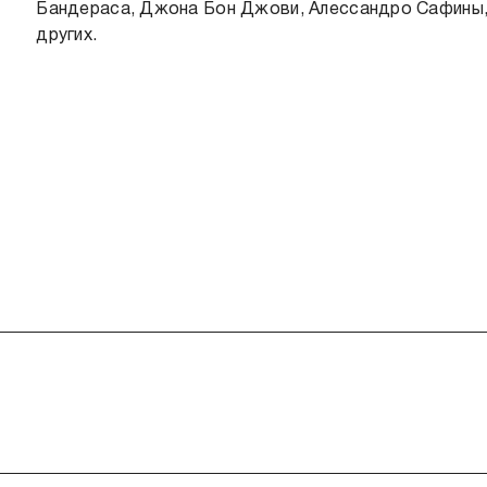
Бандераса, Джона Бон Джови, Алессандро Сафины, Ди
других.
C