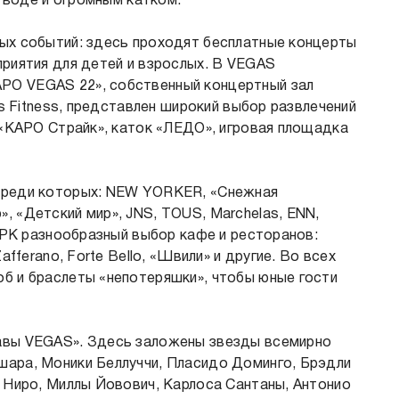
а воде и огромным катком.
ных событий: здесь проходят бесплатные концерты
приятия для детей и взрослых. В VEGAS
РО VEGAS 22», собственный концертный зал
us Fitness, представлен широкий выбор развлечений
г «КАРО Страйк», каток «ЛЕДО», игровая площадка
 среди которых: NEW YORKER, «Снежная
, «Детский мир», JNS, TOUS, Marchelas, ENN,
 ТРК разнообразный выбор кафе и ресторанов:
afferano, Forte Bello, «Швили» и другие. Во всех
б и браслеты «непотеряшки», чтобы юные гости
лавы VEGAS». Здесь заложены звезды всемирно
шара, Моники Беллуччи, Пласидо Доминго, Брэдли
 Ниро, Миллы Йовович, Карлоса Сантаны, Антонио