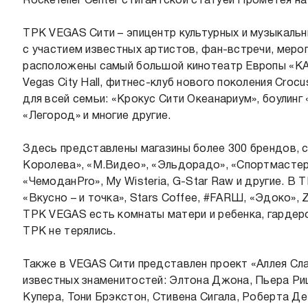
Rockefeller Center с гигантской статуей Прометея н
ТРК VEGAS Сити – эпицентр культурных и музыкаль
с участием известных артистов, фан-встречи, меро
расположены самый большой кинотеатр Европы «КА
Vegas City Hall, фитнес-клуб нового поколения Croc
для всей семьи: «Крокус Сити Океанариум», боулин
«Легород» и многие другие.
Здесь представлены магазины более 300 брендов,
Королева», «М.Видео», «Эльдорадо», «Спортмастер»
«ЧемоданPro», My Wisteria, G-Star Raw и другие. В
«Вкусно – и точка», Stars Coffee, #FARШ, «Эдоко», Z
ТРК VEGAS есть комнаты матери и ребенка, гардеро
ТРК не терялись.
Также в VEGAS Сити представлен проект «Аллея С
известных знаменитостей: Элтона Джона, Пьера Ри
Купера, Тони Брэкстон, Стивена Сигала, Роберта Де