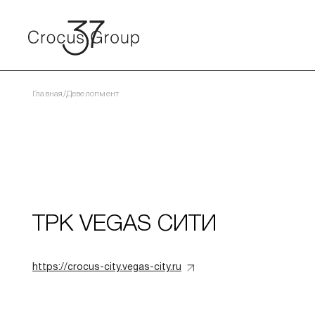
/
Главная
Девелопмент
ТРК VEGAS СИТИ
https://crocus-city.vegas-city.ru